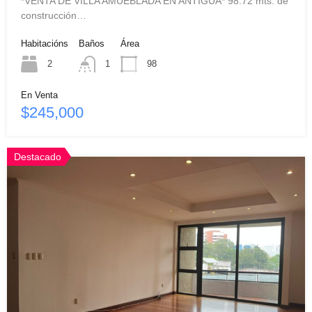
*VENTA DE VILLA AMUEBLADA EN ANTIGUA* 98.72 mts. de
construcción…
Habitacións
Baños
Área
2
1
98
En Venta
$245,000
Destacado