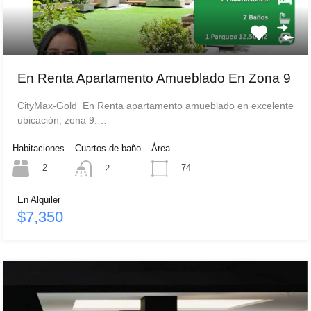
En Renta Apartamento Amueblado En Zona 9
CityMax-Gold En Renta apartamento amueblado en excelente
ubicación, zona 9.…
Habitaciones
Cuartos de baño
Área
2
74
2
En Alquiler
$7,350