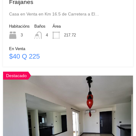
Fraijanes
Casa en Venta en Km 16.5 de Carretera a El…
Habitacións
Baños
Área
3
4
217.72
En Venta
$40 Q 225
Destacado