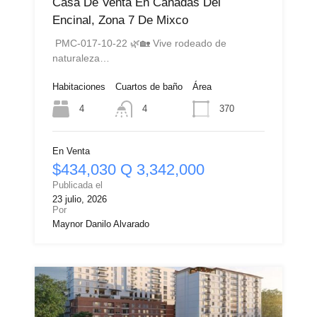
Casa De Venta En Cañadas Del
Encinal, Zona 7 De Mixco
PMC-017-10-22 🌿🏡 Vive rodeado de
naturaleza…
Habitaciones
Cuartos de baño
Área
4
370
4
En Venta
$434,030 Q 3,342,000
Publicada el
23 julio, 2026
Por
Maynor Danilo Alvarado