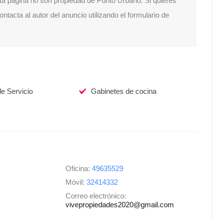
ta página no son propiedad de Punto Urbano. Si quieres
tacta al autor del anuncio utilizando el formulario de
e Servicio
Gabinetes de cocina
Oficina:
49635529
Móvil:
32414332
Correo electrónico:
vivepropiedades2020@gmail.com