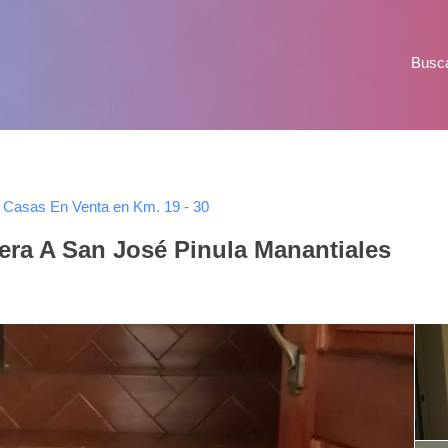
Busc
Casas En Venta en Km. 19 - 30
era A San José Pinula Manantiales