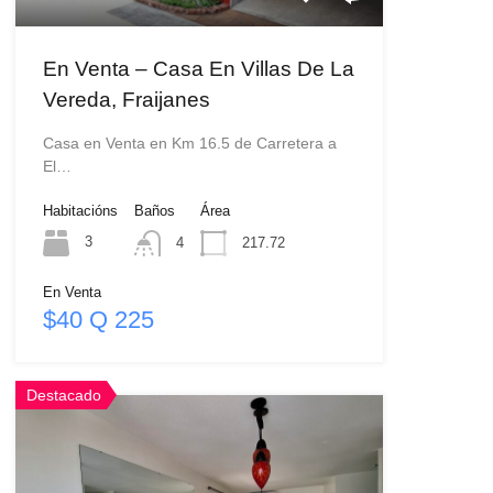
En Venta – Casa En Villas De La
Vereda, Fraijanes
Casa en Venta en Km 16.5 de Carretera a
El…
Habitacións
Baños
Área
3
4
217.72
En Venta
$40 Q 225
Destacado