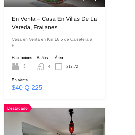
En Venta – Casa En Villas De La
Vereda, Fraijanes
Casa en Venta en Km 16.5 de Carretera a
El…
Habitacións
Baños
Área
3
4
217.72
En Venta
$40 Q 225
Destacado