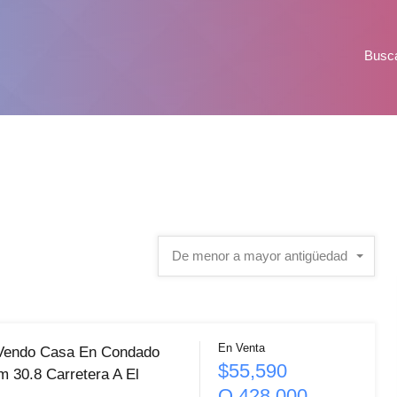
Busc
De menor a mayor antigüedad
En Venta
 Vendo Casa En Condado
$55,590
m 30.8 Carretera A El
Q 428,000