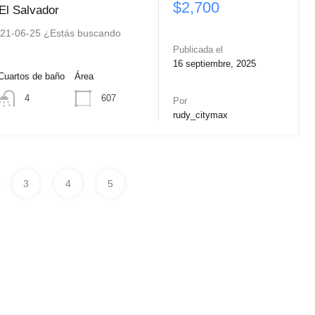
$2,700
 El Salvador
21-06-25 ¿Estás buscando
Publicada el
16 septiembre, 2025
Cuartos de baño
Área
607
4
Por
rudy_citymax
3
4
5