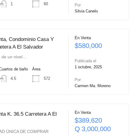
60
1
Por
Silvia Canelo
En Venta
nta, Condominio Casa Y
$580,000
tera A El Salvador
a de un nivel…
Publicada el
1 octubre, 2025
Cuartos de baño
Área
572
4.5
Por
Carmen Ma. Moreno
En Venta
ta K. 36.5 Carretera A El
$389,620
Q 3,000,000
AD ÚNICA DE COMPRAR