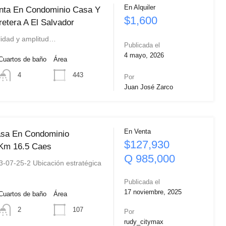
En Alquiler
nta En Condominio Casa Y
$1,600
etera A El Salvador
ilidad y amplitud…
Publicada el
4 mayo, 2026
Cuartos de baño
Área
443
4
Por
Juan José Zarco
En Venta
asa En Condominio
$127,930
 Km 16.5 Caes
Q 985,000
3-07-25-2 Ubicación estratégica
Publicada el
17 noviembre, 2025
Cuartos de baño
Área
107
2
Por
rudy_citymax