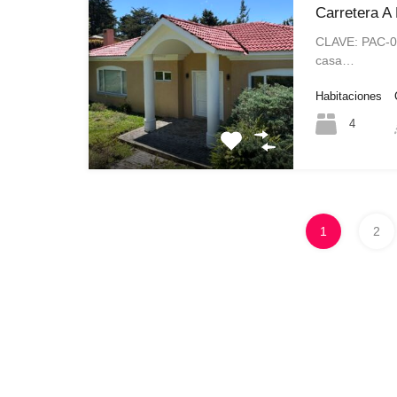
Carretera A
CLAVE: PAC-0
casa…
Habitaciones
4
1
2