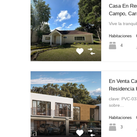
Casa En Re
Campo, Carr
Vive la tranqu
Habitaciones
4
En Venta C
Residencia
clave: PVC-03
sobre…
Habitaciones
3