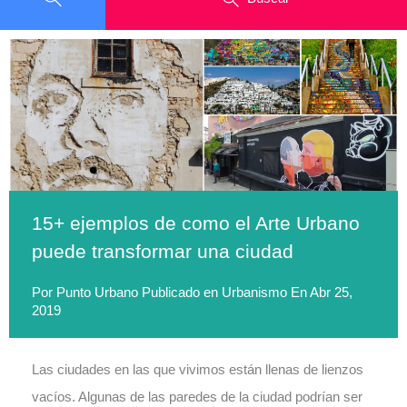
15+ ejemplos de como el Arte Urbano
puede transformar una ciudad
Por
Punto Urbano
Publicado en
Urbanismo
En
Abr 25,
2019
Las ciudades en las que vivimos están llenas de lienzos
vacíos. Algunas de las paredes de la ciudad podrían ser