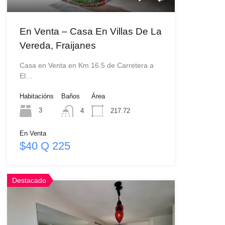
En Venta – Casa En Villas De La
Vereda, Fraijanes
Casa en Venta en Km 16.5 de Carretera a
El…
Habitacións
Baños
Área
3
4
217.72
En Venta
$40 Q 225
Destacado