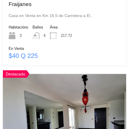
Fraijanes
Casa en Venta en Km 16.5 de Carretera a El…
Habitacións
Baños
Área
3
4
217.72
En Venta
$40 Q 225
Destacado