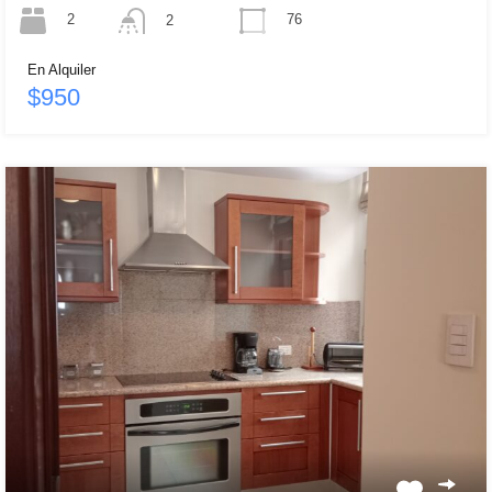
2
76
2
En Alquiler
$950