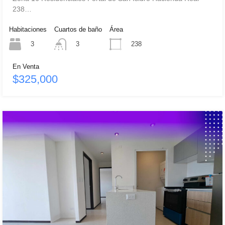
238…
Habitaciones
Cuartos de baño
Área
3
238
3
En Venta
$325,000