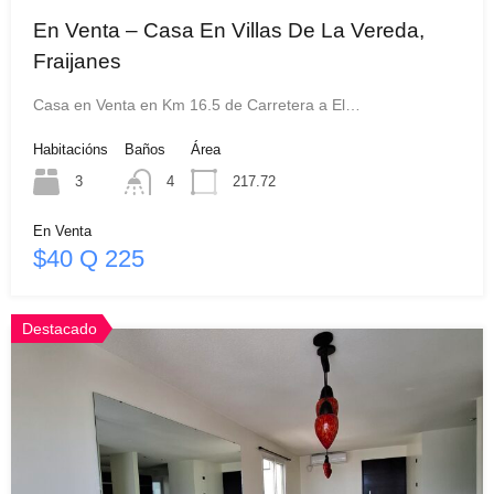
En Venta – Casa En Villas De La Vereda,
Fraijanes
Casa en Venta en Km 16.5 de Carretera a El…
Habitacións
Baños
Área
3
4
217.72
En Venta
$40 Q 225
Destacado