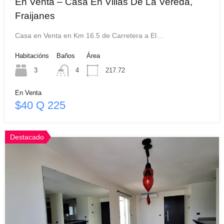
En Venta – Casa En Villas De La Vereda,
Fraijanes
Casa en Venta en Km 16.5 de Carretera a El…
Habitacións
Baños
Área
3
4
217.72
En Venta
$40 Q 225
Destacado