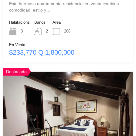
Este hermoso apartamento residencial en venta combina
comodidad, estilo y…
Habitacións
Baños
Área
3
2
206
En Venta
$233,770 Q 1,800,000
Destacado