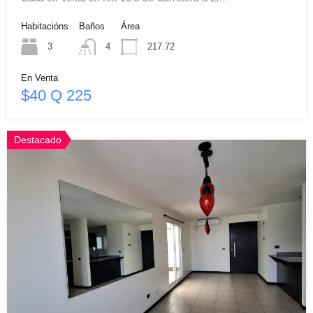
Habitacións
Baños
Área
3
4
217.72
En Venta
$40 Q 225
Destacado