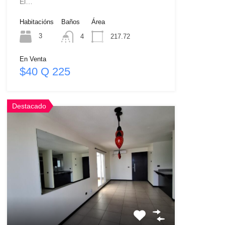
El…
Habitacións
Baños
Área
3
4
217.72
En Venta
$40 Q 225
Destacado