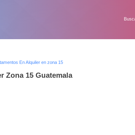
Busc
tamentos En Alquiler en zona 15
er Zona 15 Guatemala