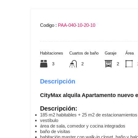
Codigo :
PAA-040-10-20-10
Habitaciones
Cuartos de baño
Garaje
Área
3
2
2
Descripción
CityMax alquila Apartamento nuevo e
Descripción:
185 m2 habitables + 25 m2 de estacionamientos
vestíbulo
área de sala, comedor y cocina integrados
baño de visitas
habitación master con walk-in closet, baño y bal