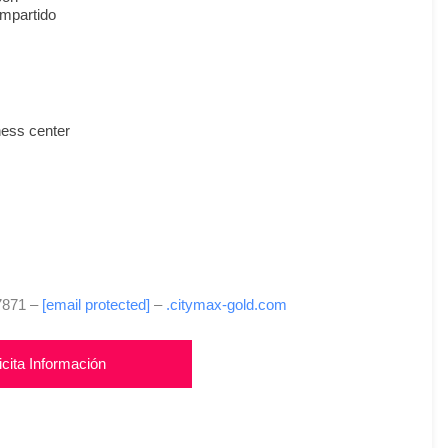
ompartido
ness center
-7871 –
[email protected]
–
.citymax-gold.com
icita Información