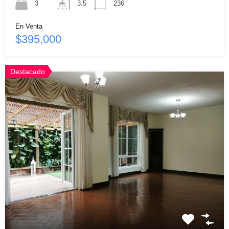
3
3.5
236
En Venta
$395,000
Destacado