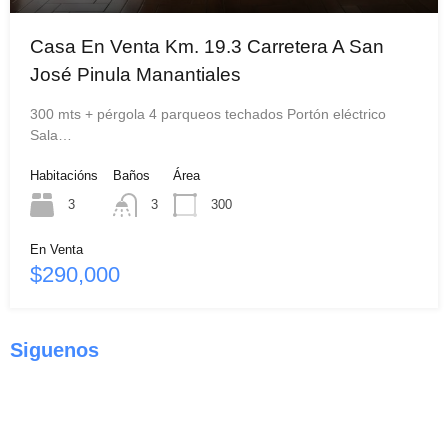
Casa En Venta Km. 19.3 Carretera A San
José Pinula Manantiales
300 mts + pérgola 4 parqueos techados Portón eléctrico
Sala…
Habitacións
Baños
Área
3
3
300
En Venta
$290,000
Siguenos