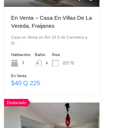
En Venta – Casa En Villas De La
Vereda, Fraijanes
Casa en Venta en Km 16.5 de Carretera a
El…
Habitacións
Baños
Área
3
4
217.72
En Venta
$40 Q 225
Destacado