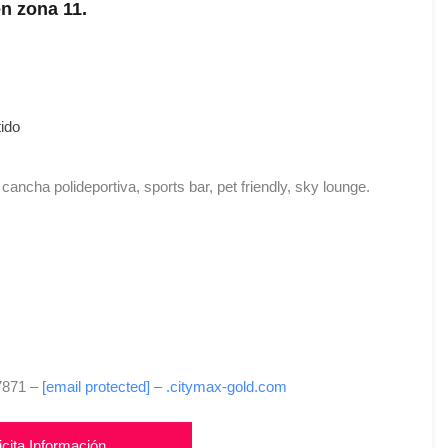
n zona 11.
ido
ancha polideportiva, sports bar, pet friendly, sky lounge.
-7871 –
[email protected]
–
.citymax-gold.com
icita Información