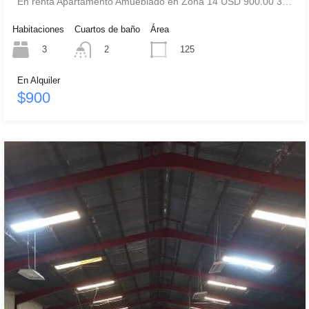
En renta Apartamento Amueblado en Zona 14 USD 900.00 3…
Habitaciones
Cuartos de baño
Área
3
125
2
En Alquiler
$900