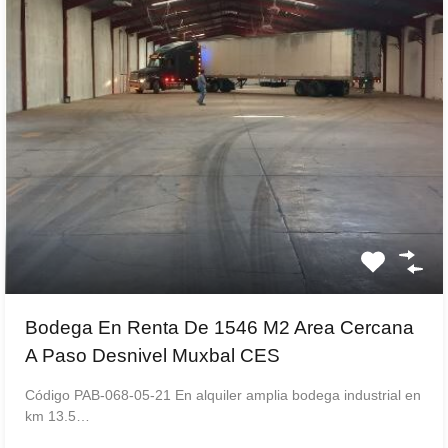
Bodega En Renta De 1546 M2 Area Cercana
A Paso Desnivel Muxbal CES
Código PAB-068-05-21 En alquiler amplia bodega industrial en
km 13.5…