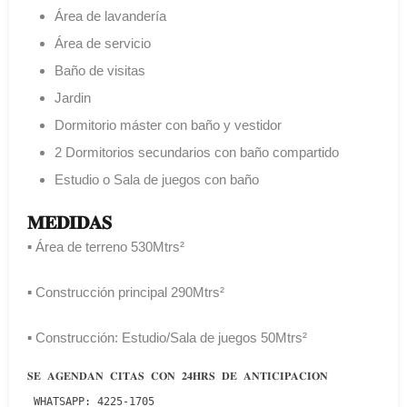
Área de lavandería
Área de servicio
Baño de visitas
Jardin
Dormitorio máster con baño y vestidor
2 Dormitorios secundarios con baño compartido
Estudio o Sala de juegos con baño
𝐌𝐄𝐃𝐈𝐃𝐀𝐒
▪️ Área de terreno 530Mtrs²
▪️ Construcción principal 290Mtrs²
▪️ Construcción: Estudio/Sala de juegos 50Mtrs²
𝐒𝐄 𝐀𝐆𝐄𝐍𝐃𝐀𝐍 𝐂𝐈𝐓𝐀𝐒 𝐂𝐎𝐍 𝟐𝟒𝐇𝐑𝐒 𝐃𝐄 𝐀𝐍𝐓𝐈𝐂𝐈𝐏𝐀𝐂𝐈𝐎𝐍

 𝚆𝙷𝙰𝚃𝚂𝙰𝙿𝙿: 4225-1705 
