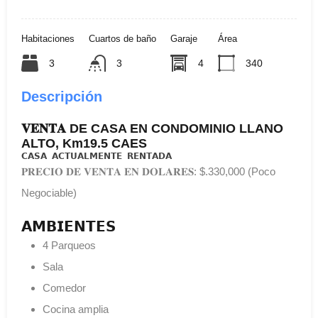
Habitaciones
Cuartos de baño
Garaje
Área
3
3
4
340
Descripción
𝐕𝐄𝐍𝐓𝐀 DE CASA EN CONDOMINIO LLANO
ALTO, Km19.5 CAES
𝗖𝗔𝗦𝗔 𝗔𝗖𝗧𝗨𝗔𝗟𝗠𝗘𝗡𝗧𝗘 𝗥𝗘𝗡𝗧𝗔𝗗𝗔
𝐏𝐑𝐄𝐂𝐈𝐎 𝐃𝐄 𝐕𝐄𝐍𝐓𝐀 𝐄𝐍 𝐃𝐎𝐋𝐀𝐑𝐄𝐒: $.330,000 (Poco
Negociable)
𝗔𝗠𝗕𝗜𝗘𝗡𝗧𝗘𝗦
4 Parqueos
Sala
Comedor
Cocina amplia