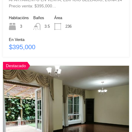
Precio venta: $395,000…
Habitacións
Baños
Área
3
3.5
236
En Venta
$395,000
Destacado