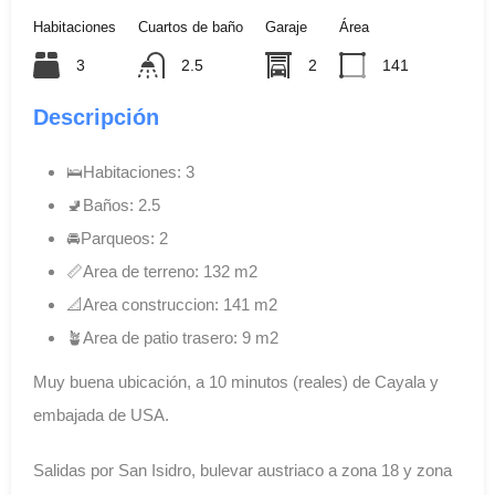
Habitaciones
Cuartos de baño
Garaje
Área
3
2.5
2
141
Descripción
🛌Habitaciones: 3
🚽Baños: 2.5
🚘Parqueos: 2
📏Area de terreno: 132 m2
📐Area construccion: 141 m2
🪴Area de patio trasero: 9 m2
Muy buena ubicación, a 10 minutos (reales) de Cayala y
embajada de USA.
Salidas por San Isidro, bulevar austriaco a zona 18 y zona