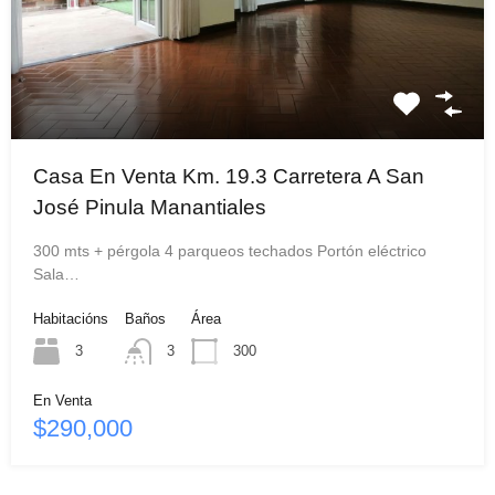
Casa En Venta Km. 19.3 Carretera A San
José Pinula Manantiales
300 mts + pérgola 4 parqueos techados Portón eléctrico
Sala…
Habitacións
Baños
Área
3
3
300
En Venta
$290,000