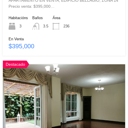
APARTAMENTO EN VENTA, EDIFICIO BELLAGIO, ZONA 14
Precio venta: $395,000…
Habitacións
Baños
Área
3
3.5
236
En Venta
$395,000
Destacado