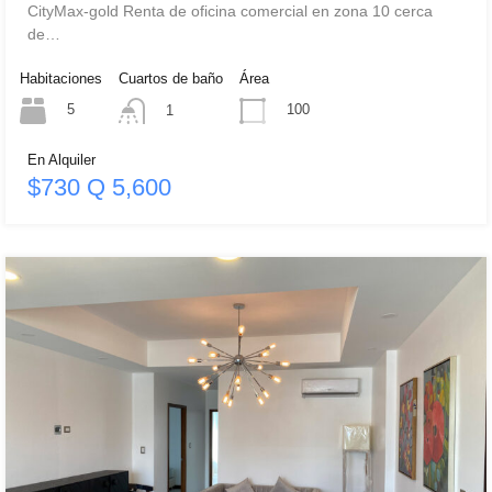
CityMax-gold Renta de oficina comercial en zona 10 cerca
de…
Habitaciones
Cuartos de baño
Área
5
100
1
En Alquiler
$730 Q 5,600