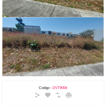
Codigo :
DVT9006