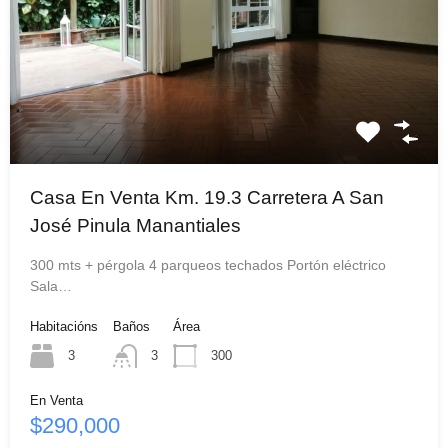
Casa En Venta Km. 19.3 Carretera A San
José Pinula Manantiales
300 mts + pérgola 4 parqueos techados Portón eléctrico
Sala…
Habitacións
Baños
Área
3
3
300
En Venta
$290,000