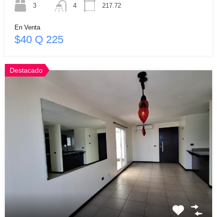
3
4
217.72
En Venta
$40 Q 225
Destacado