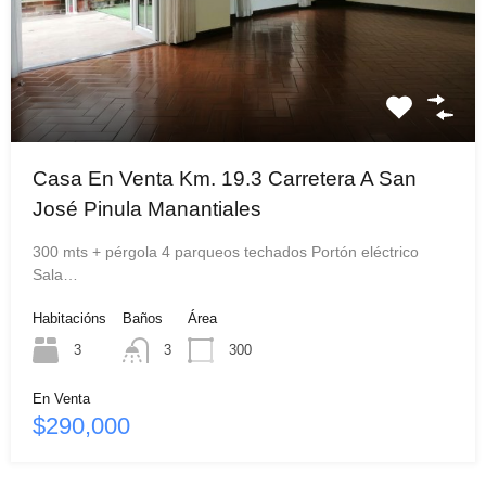
Casa En Venta Km. 19.3 Carretera A San
José Pinula Manantiales
300 mts + pérgola 4 parqueos techados Portón eléctrico
Sala…
Habitacións
Baños
Área
3
3
300
En Venta
$290,000