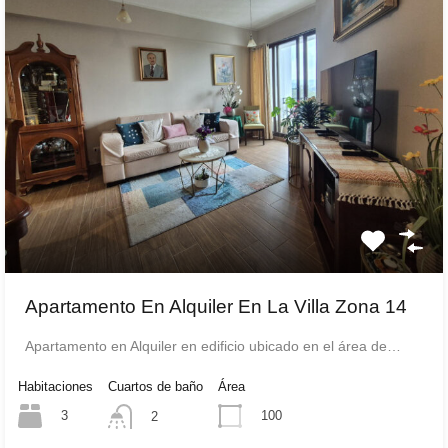
Apartamento En Alquiler En La Villa Zona 14
Apartamento en Alquiler en edificio ubicado en el área de…
Habitaciones
Cuartos de baño
Área
3
100
2