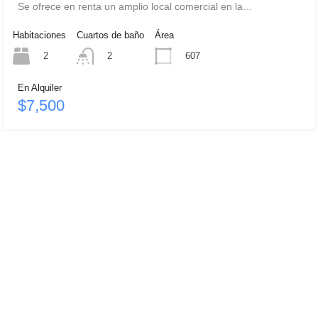
Se ofrece en renta un amplio local comercial en la…
Habitaciones
Cuartos de baño
Área
2
607
2
En Alquiler
$7,500