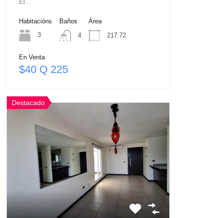
El…
Habitacións
Baños
Área
3
4
217.72
En Venta
$40 Q 225
Destacado