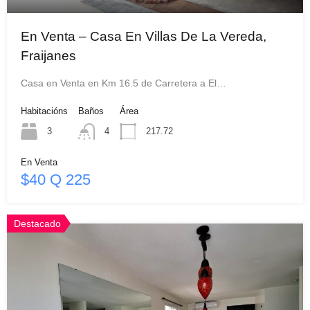
En Venta – Casa En Villas De La Vereda,
Fraijanes
Casa en Venta en Km 16.5 de Carretera a El…
Habitacións
Baños
Área
3
4
217.72
En Venta
$40 Q 225
Destacado