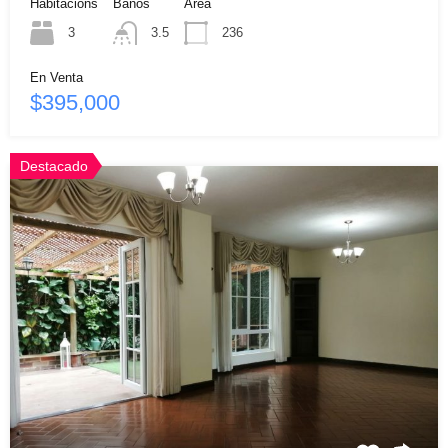
Habitacións
Baños
Área
3
3.5
236
En Venta
$395,000
Destacado