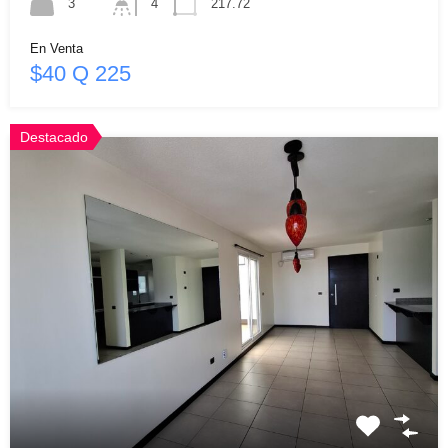
3
4
217.72
En Venta
$40 Q 225
Destacado