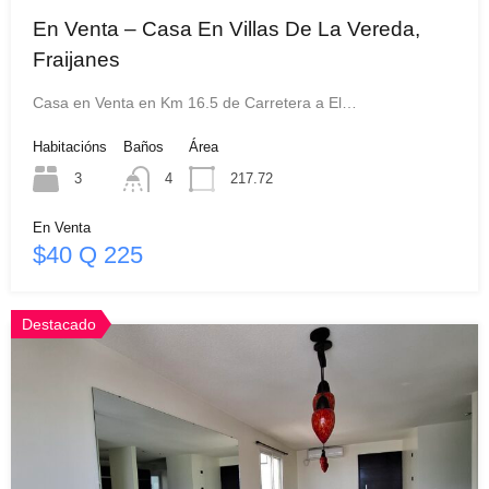
En Venta – Casa En Villas De La Vereda,
Fraijanes
Casa en Venta en Km 16.5 de Carretera a El…
Habitacións
Baños
Área
3
4
217.72
En Venta
$40 Q 225
Destacado