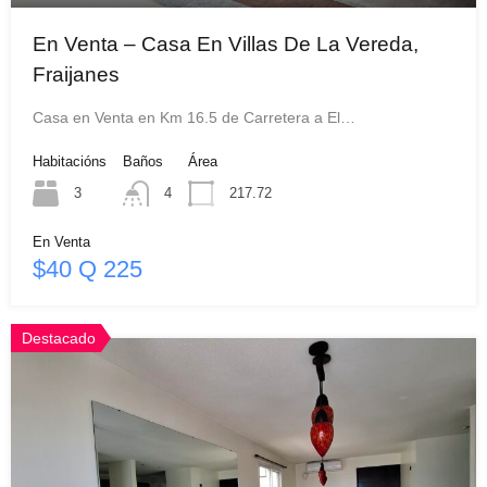
En Venta – Casa En Villas De La Vereda,
Fraijanes
Casa en Venta en Km 16.5 de Carretera a El…
Habitacións
Baños
Área
3
4
217.72
En Venta
$40 Q 225
Destacado