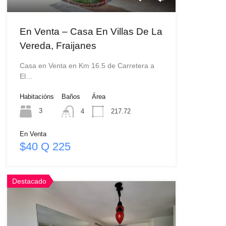
En Venta – Casa En Villas De La
Vereda, Fraijanes
Casa en Venta en Km 16.5 de Carretera a
El…
Habitacións
Baños
Área
3
4
217.72
En Venta
$40 Q 225
Destacado