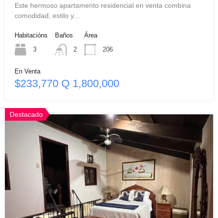
Este hermoso apartamento residencial en venta combina
comodidad, estilo y…
Habitacións
Baños
Área
3
2
206
En Venta
$233,770 Q 1,800,000
Destacado