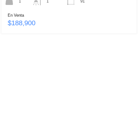
1
91
1
En Venta
$188,900