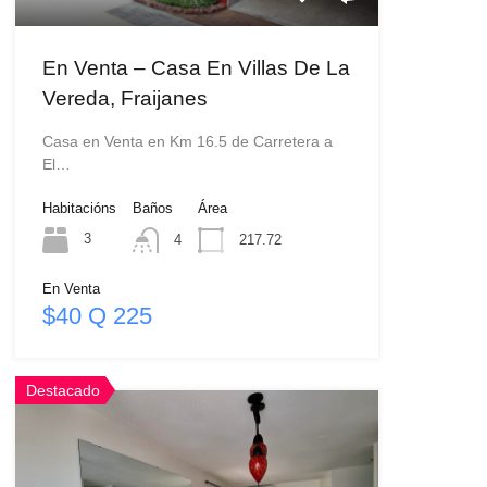
En Venta – Casa En Villas De La
Vereda, Fraijanes
Casa en Venta en Km 16.5 de Carretera a
El…
Habitacións
Baños
Área
3
4
217.72
En Venta
$40 Q 225
Destacado