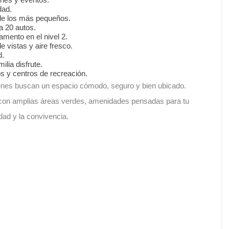
dad.
n de los más pequeños.
a 20 autos.
amento en el nivel 2.
e vistas y aire fresco.
d.
lia disfrute.
s y centros de recreación.
ienes buscan un espacio cómodo, seguro y bien ubicado.
o con amplias áreas verdes, amenidades pensadas para tu
dad y la convivencia.